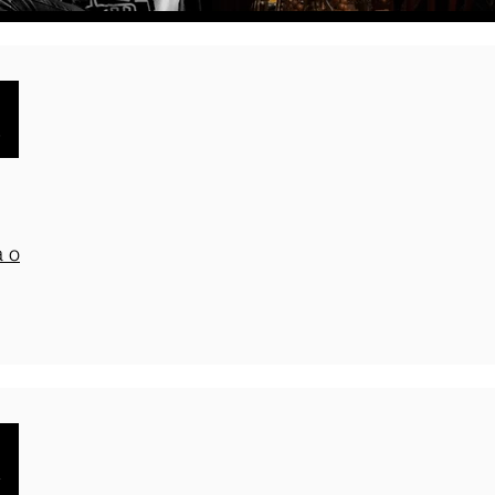
6
a o
4