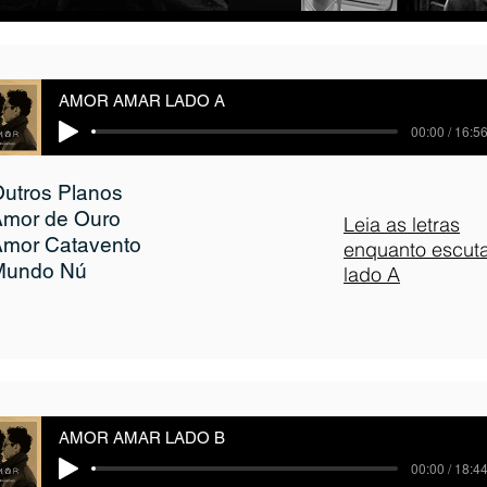
AMOR AMAR LADO A
00:00 / 16:5
Outros Planos
Amor de Ouro
Leia as letras
Amor Catavento
enquanto escut
Mundo Nú
lado A
AMOR AMAR LADO B
00:00 / 18:4