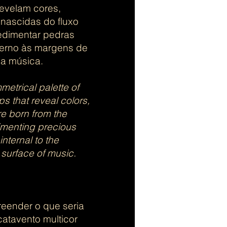
revelam cores,
 nascidas do fluxo
sedimentar pedras
erno às margens de
a música. ​
etrical palette of
ps that reveal colors,
re born from the
dimenting precious
nternal to the
e surface of music.
reender o que seria
catavento multicor