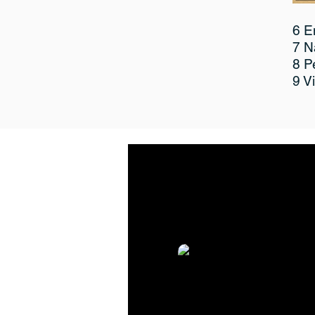
6 E
7 N
8 
9 V