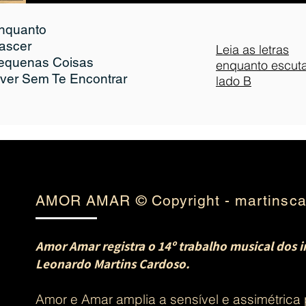
nquanto
ascer
Leia as letras
Pequenas Coisas
enquanto escut
iver Sem Te Encontrar
lado B
AMOR AMAR © Copyright - martinsca
Amor Amar registra o 14º trabalho musical dos 
Leonardo Martins Cardoso.
Amor e Amar amplia a sensível e assimétrica 