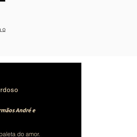
a o
rdoso
irmãos André e
paleta do amor.